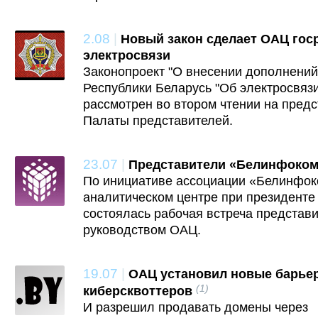
2.08
|
Новый закон сделает ОАЦ гос
электросвязи
Законопроект "О внесении дополнений
Республики Беларусь "Об электросвязи"
рассмотрен во втором чтении на пред
Палаты представителей.
23.07
|
Представители «Белинфоком
По инициативе ассоциации «Белинфок
аналитическом центре при президенте
состоялась рабочая встреча представ
руководством ОАЦ.
19.07
|
ОАЦ установил новые барье
(1)
киберсквоттеров
И разрешил продавать домены через