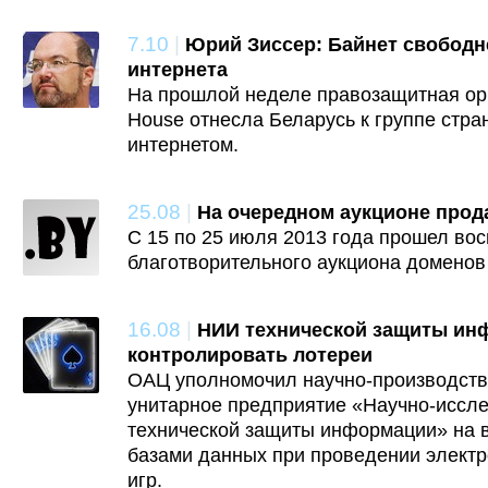
7.10
|
Юрий Зиссер: Байнет свободн
интернета
На прошлой неделе правозащитная ор
House отнесла Беларусь к группе стр
интернетом.
25.08
|
На очередном аукционе прод
C 15 по 25 июля 2013 года прошел вос
благотворительного аукциона доменов 
16.08
|
НИИ технической защиты ин
контролировать лотереи
ОАЦ уполномочил научно-производств
унитарное предприятие «Научно-иссле
технической защиты информации» на в
базами данных при проведении элект
игр.