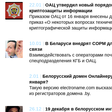
22.01
|
ОАЦ утвердил новый порядок
криптозащиты информации
Приказом ОАЦ от 16 января внесены д
приказ «О некоторых вопросах техниче
криптографической защиты информаци
10.01
|
В Беларуси внедрят СОРМ дл
связи
Взаимодействовать с операторами поч
спецподразделения КГБ и ОАЦ.
2.01
|
Белорусский домен Онлайнеру
января?
Такую версию electroname.com высказ
из регистраторов домена .by.
26.12
|
19 декабря в белорусском ин