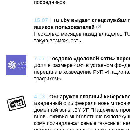
посредников.
15.07
|
TUT.by выдает спецслужбам 
(6)
ящиков пользователей
Несколько месяцев назад владелец TU
такую возможность.
7.07
|
Госдолю «Деловой сети» пер
Доля в размере 40% в уставном фонде
передана в хозведение РУП «Национа
трафиком».
4.03
|
Обнаружен главный киберскво
Введенный с 25 февраля новым техни
доменной зоны .BY УП “Надежные про
вновь оживил многолетнюю вялотекущ
кому принадлежат самые “вкусные” не