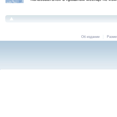
|
Об издании
Разме