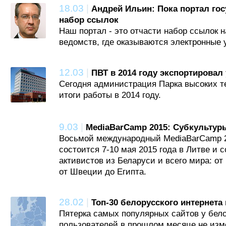
18.03
|
Андрей Ильин: Пока портал госу
набор ссылок
Наш портал - это отчасти набор ссылок 
ведомств, где оказываются электронные 
12.03
|
ПВТ в 2014 году экспортировал 
Сегодня администрация Парка высоких т
итоги работы в 2014 году.
9.03
|
MediaBarCamp 2015: Субкультур
Восьмой международный MediaBarCamp 
состоится 7-10 мая 2015 года в Литве и 
активистов из Беларуси и всего мира: о
от Швеции до Египта.
28.02
|
Топ-30 белорусского интернета 
Пятерка самых популярных сайтов у бело
пользователей в прошлом месяце не изм