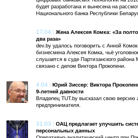
будет разработана и вынесена на рассм
Национального банка Республики Беларусь
17.04
|
Жена Алексея Комка: «За полто
два раза»
dev.by удалось поговорить с Анной Комок
бизнесмена Алексея Комка, чьё уголовно
слушается в суде Партизанского района 
связано с делом Виктора Прокопени.
4.04
|
Юрий Зиссер: Виктора Прокопен
9-летней давности
Владелец TUT.by высказал свою версию а
предпринимателя.
31.03
|
ОАЦ предлагает улучшить сист
персональных данных
Оперативно-аналитический центр при Пр