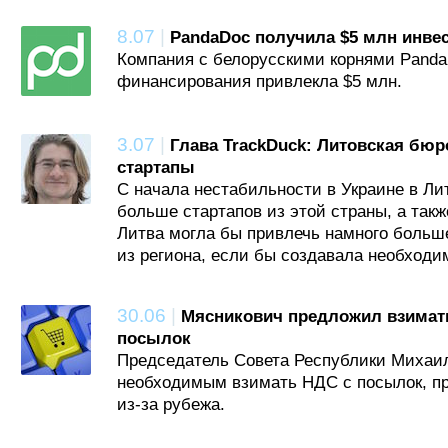
8.07
|
PandaDoc получила $5 млн инве
Компания с белорусскими корнями Panda
финансирования привлекла $5 млн.
3.07
|
Глава TrackDuck: Литовская бюр
стартапы
С начала нестабильности в Украине в Ли
больше стартапов из этой страны, а такж
Литва могла бы привлечь намного боль
из региона, если бы создавала необходи
30.06
|
Мясникович предложил взимат
посылок
Председатель Совета Республики Михаи
необходимым взимать НДС с посылок, п
из-за рубежа.