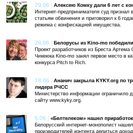
29.06
|
Алексею Комку дали 6 лет с к
Интернет-предпринимателя суд признал 
статьям обвинения и приговорил к 6 год
режима с конфискацией имущества.
26.06
|
Белорусы из Kino-mo победили н
Проект разработчиков из Бреста Артема 
Чикеюка Kino-mo занял первое место в ка
конкурса Pitch to Rich.
18.06
|
Ананич закрыла KYKY.org по т
лидера РЧСС
Министерство информации ограничило д
сайту www.kyky.org.
5.06
|
«Белтелеком» нашел приработок
Белорусский интернет-монополист нашел
производителей контента делиться дохо