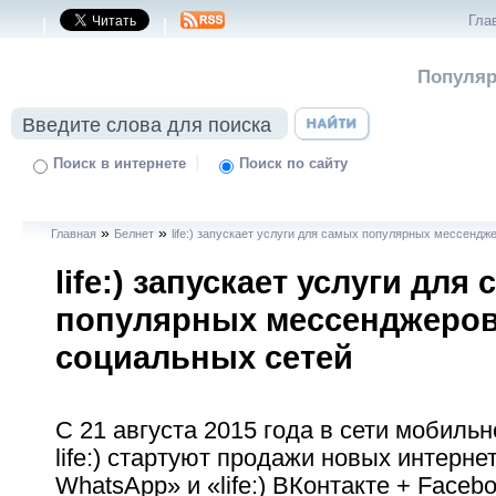
Гла
|
|
Популяр
|
Поиск в интернете
Поиск по сайту
»
»
Главная
Белнет
life:) запускает услуги для самых популярных мессендж
life:) запускает услуги для
популярных мессенджеров
социальных сетей
С 21 августа 2015 года в сети мобиль
life:) стартуют продажи новых интернет-
WhatsApp» и «life:) ВКонтакте + Faceb