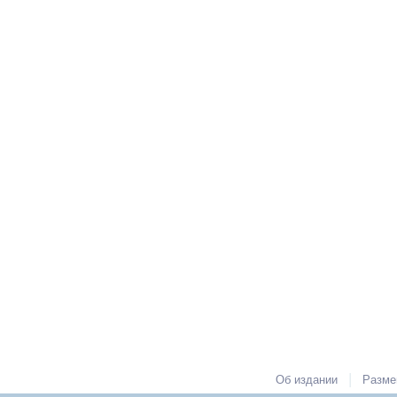
|
Об издании
Разме