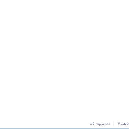
|
Об издании
Разме