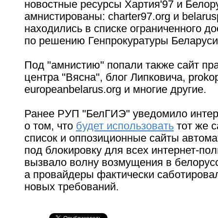
новостные ресурсы Хартия'97 и Белор
амнистированы: charter97.org и belarusp
находились в списке ограниченного до
по решению Генпрокуратуры Беларуси
Под "амнистию" попали также сайт пр
центра "Вясна", блог Липковича, prokop
europeanbelarus.org и многие другие.
Ранее РУП "БелГИЭ" уведомило интер
о том, что
будет использовать
тот же 
список и оппозиционные сайты автома
под блокировку для всех интернет-пол
вызвало волну возмущения в белорусс
а провайдеры фактически саботирова
новых требований.