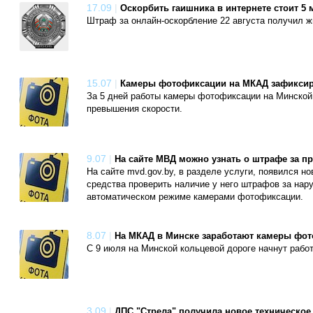
17.09
|
Оскорбить гаишника в интернете стоит 5
Штраф за онлайн-оскорбление 22 августа получил ж
15.07
|
Камеры фотофиксации на МКАД зафиксир
За 5 дней работы камеры фотофиксации на Минской
превышения скорости.
9.07
|
На сайте МВД можно узнать о штрафе за п
На сайте mvd.gov.by, в разделе услуги, появился н
средства проверить наличие у него штрафов за на
автоматическом режиме камерами фотофиксации.
8.07
|
На МКАД в Минске заработают камеры фо
С 9 июля на Минской кольцевой дороге начнут раб
3.09
|
ДПС "Стрела" получила новое техническое