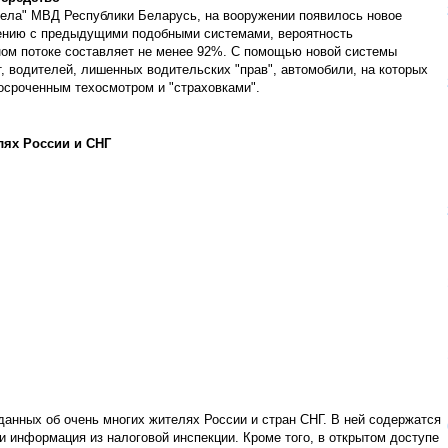
рела" МВД Республики Беларусь, на вооружении появилось новое
внению с предыдущими подобными системами, вероятность
ном потоке составляет не менее 92%. С помощью новой системы
, водителей, лишенных водительских "прав", автомобили, на которых
росроченным техосмотром и "страховками".
лях России и СНГ
 данных об очень многих жителях России и стран СНГ. В ней содержатся
и информация из налоговой инспекции. Кроме того, в открытом доступе