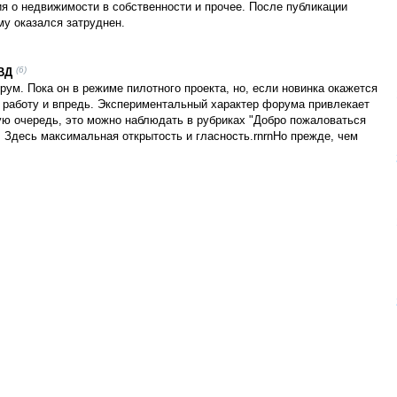
я о недвижимости в собственности и прочее. После публикации
му оказался затруднен.
(6)
ВД
ум. Пока он в режиме пилотного проекта, но, если новинка окажется
 работу и впредь. Экспериментальный характер форума привлекает
ую очередь, это можно наблюдать в рубриках "Добро пожаловаться
". Здесь максимальная открытость и гласность.rnrnНо прежде, чем