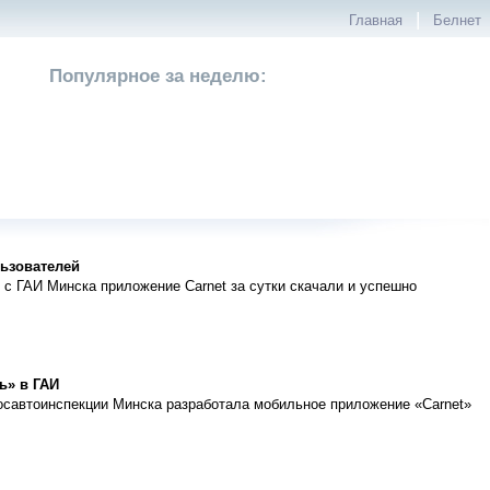
|
Главная
Белнет
Популярное за неделю:
льзователей
с ГАИ Минска приложение Саrnet за сутки скачали и успешно
ь» в ГАИ
осавтоинспекции Минска разработала мобильное приложение «Carnet»