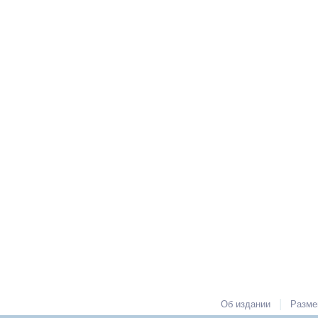
|
Об издании
Разме