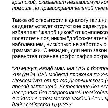
критикой, оказывает независимую к
помощь по правоохранительной тем
Также об открытости к диалогу гаишни
свидетельствует отсутствие редактуры
избавляет "жалобщиков" от комплексов
посетитель под ником "доброжелатель
наболевшем, нисколько не заботясь о
грамматики. Очевидно, для него закон
равенства главнее (орфография сохра
"
20 минут назад машина ГАИ с борт
709 (лада 10-й модели) проехала по 2-
Люксембург от пр-та Дзержинского (
проезд запрещен). Естесвенно без вкл
наверняка без оперотивной необходи
я обязан в этом месте каждый день 
дабы соблести ПДД???
"