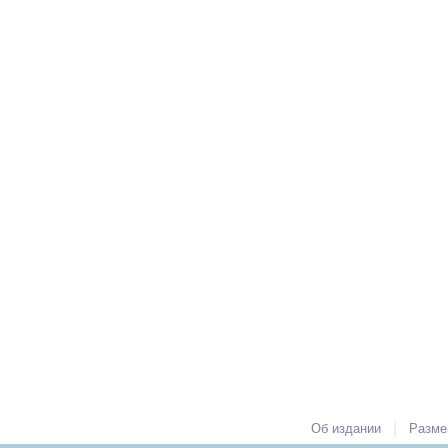
|
Об издании
Разме