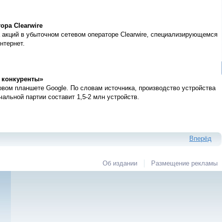
ора Clearwire
а акций в убыточном сетевом операторе Clearwire, специализирующемся
нтернет.
т конкуренты»
ом планшете Google. По словам источника, производство устройства
чальной партии составит 1,5-2 млн устройств.
Вперёд
|
Об издании
Размещение рекламы