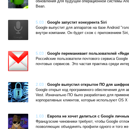
обновления для будущей операционной системы Andro
Bean.
5.03
|
Google запустит конкурента Siri
Google выпустит для аппаратов на базе Android "го
внутри компании. Он будет схож с приложением Siri,
5.03
|
Google переманивает пользователей «Янде
Российские пользователи почтового сервиса Google 
почтовых сервисов. Это частая практика среди инте
2.03
|
Google выпустил открытое ПО для шифро
Google открыл код программного обеспечения для а
Vest. Изначально ПО было разработано для примене
корпоративных клиентов, которые используют OS X 
1.03
|
Европа не хочет делиться с Google личны
Французские чиновники требуют, чтобы Google отл
позволяющих объединять профили одного и того же 