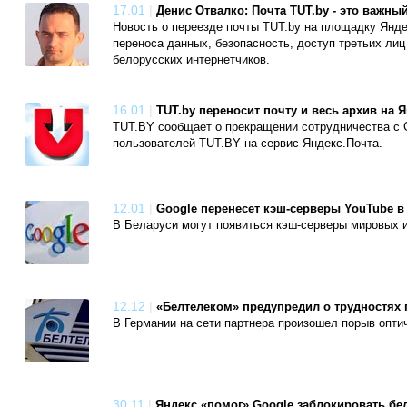
17.01
|
Денис Отвалко: Почта TUT.by - это важны
Новость о переезде почты TUT.by на площадку Янд
переноса данных, безопасность, доступ третьих лиц
белорусских интернетчиков.
16.01
|
TUT.by переносит почту и весь архив на 
TUT.BY сообщает о прекращении сотрудничества с G
пользователей TUT.BY на сервис Яндекс.Почта.
12.01
|
Google перенесет кэш-серверы YouTube в
В Беларуси могут появиться кэш-серверы мировых и
12.12
|
«Белтелеком» предупредил о трудностях 
В Германии на сети партнера произошел порыв оптич
30.11
|
Яндекс «помог» Google заблокировать бе