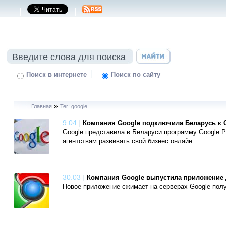
|
|
|
Поиск в интернете
Поиск по сайту
»
Главная
Тег: google
9.04
|
Компания Google подключила Беларусь к G
Google представила в Беларуси программу Google P
агентствам развивать свой бизнес онлайн.
30.03
|
Компания Google выпустила приложение 
Новое приложение сжимает на серверах Google полу