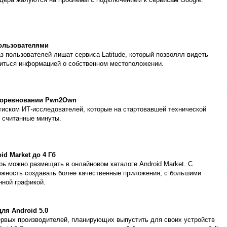
йдера жалуются на проблемы с подключением к сервисам Google.
пользователями
аз пользователей лишат сервиса Latitude, который позволял видеть
литься информацией о собственном местоположении.
 соревновании Pwn2Own
атиском ИТ-исследователей, которые на стартовавшей технической
 считанные минуты.
d Market до 4 Гб
рь можно размещать в онлайновом каталоге Android Market. С
жность создавать более качественные приложения, с большими
нной графикой.
ля Android 5.0
первых производителей, планирующих выпустить для своих устройств