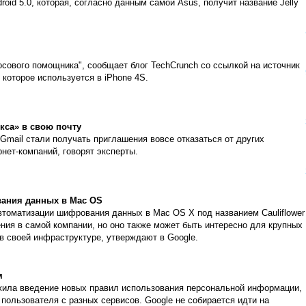
id 5.0, которая, согласно данным самой Asus, получит название Jelly
лосового помощника", сообщает блог TechCrunch со ссылкой на источник
 которое используется в iPhone 4S.
кса» в свою почту
Gmail стали получать приглашения вовсе отказаться от других
рнет-компаний, говорят эксперты.
вания данных в Mac OS
втоматизации шифрования данных в Mac OS X под названием Cauliflower
ния в самой компании, но оно также может быть интересно для крупных
в своей инфраструктуре, утверждают в Google.
м
ожила введение новых правил использования персональной информации,
пользователя с разных сервисов. Google не собирается идти на