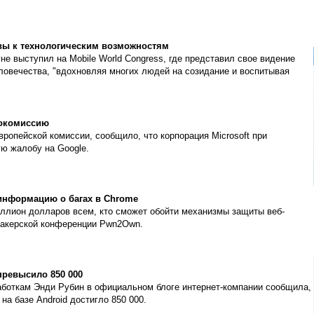
овы к технологическим возможностям
е выступил на Mobile World Congress, где представил свое видение
еловечества, "вдохновляя многих людей на созидание и воспитывая
рокомиссию
вропейской комиссии, сообщило, что корпорация Microsoft при
ю жалобу на Google.
информацию о багах в Chrome
ллион долларов всем, кто сможет обойти механизмы защиты веб-
хакерской конференции Pwn2Own.
превысило 850 000
аботкам Энди Рубин в официальном блоге интернет-компании сообщила,
на базе Android достигло 850 000.