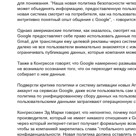
для понимания. "Наша новая политика безопасности четко 
может объединять информацию, предоставленную пользо
новая система смотрит на потребителя, как на пользовате
интуитивно понятный опыт общения с Google", - говоритс
Однако американские политики, как оказалось, смотрят на
Google предоставляет себе право использовать данные п
Gmail, для трансляции ему целевой рекламы через систему
далеко не все пользователи внимательно знакомятся с изм
ограничивать публикацию данных, которые компания может
Также в Конгрессе говорят, что Google намеренно размыв
не возникало осознания того, что он переходит между нес
собирает о нем данные.
Подвергли критике политики и систему активации новых A
аккаунт на сервисах Google, даже если пользователь сам 
политика по унифицированному сбору данных на пользоват
пользовательскими данными затрагивают операционную сис
Конгрессмен Эд Марки говорит, что непонятно, почему по
производителя, который не имеет никакого отношения к Go
через который интернет-гигант получает формальную возм
чтобы за компанией закрепилась слава "глобального шпио
конфиденциальности. Новая политика должна оставлять по