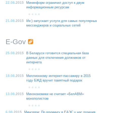
22.08
.2015
Мининформ ограничил доступ к двум
информационным ресурсам
21.08
.2015
life:) запускает услуги для самых популярных
мессенджеров и социальных сетей
E-Gov
25.08
.2015
В Беларуси готовится специальная база
данных для отключения должников от
интернета
18.08
.2015
Миллионному интернет-пассажиру в 2015
году БЖД вручит памятный подарок
13.08
.2015
Минэкономики не считает «БелАВМ»
монополистом
6.08
.2015
Минсвязи: По роумингу в ЕАЭС у нас позиция