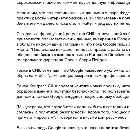
Еврокомиссии также не комментируют данную информаци
Напомним, что по неофициальным данным в январе Феде
практик работы интернет-поисковика и использования пол
Заявителями данного иска стали Twitter и ряд других инте
Сегодня же французский регулятор CNIL, отвечающий за б
приватности пользовательских данных, внедренная Googl
в области информации. Напомним, что пока Google лишь с
марта. "Наш анализ показал, что новые правила работы 
общеевропейского законодательства European Directive on 
генерального директора Google Ларри Пейджа.
Также в CNIL отмечают, что Google намеренно усложнила 
образом, чтобы "даже специализированным профессионал
Ранее Конгресс США подверг критике новую политику инте
образом изменила политику безопасности, что пользовате
данными, так как Google внедряет новую систему обобщ
"Мы уверены, что потребители должны быть в состоянии из
согласны с политикой безопасности. Кроме того, процес
прямым и простым", - говорится в письме конгрессменов.
В свою очередь Google заявляет, что новая политика безоп