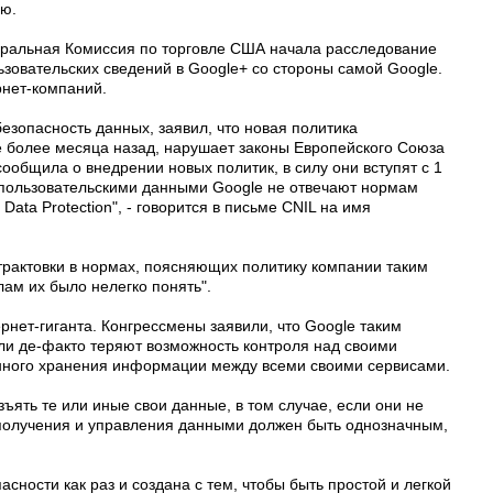
ю.
ральная Комиссия по торговле США начала расследование
ьзовательских сведений в Google+ со стороны самой Google.
рнет-компаний.
езопасность данных, заявил, что новая политика
e более месяца назад, нарушает законы Европейского Союза
ообщила о внедрении новых политик, в силу они вступят с 1
с пользовательскими данными Google не отвечают нормам
Data Protection", - говорится в письме CNIL на имя
трактовки в нормах, поясняющих политику компании таким
ам их было нелегко понять".
рнет-гиганта. Конгрессмены заявили, что Google таким
ли де-факто теряют возможность контроля над своими
енного хранения информации между всеми своими сервисами.
ъять те или иные свои данные, в том случае, если они не
с получения и управления данными должен быть однозначным,
асности как раз и создана с тем, чтобы быть простой и легкой