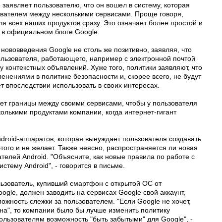
заявляет пользователю, что он вошел в систему, которая
вателем между несколькими сервисами. Проще говоря,
ля всех наших продуктов сразу. Это означает более простой и
я в официальном блоге Google.
 нововведения Google не столь же позитивно, заявляя, что
ользователя, работающего, например с электронной почтой
 контекстных объявлений. Хуже того, политики заявляют, что
енениями в политике безопасности и, скорее всего, не будут
 впоследствии использовать в своих интересах.
ает границы между своими сервисами, чтобы у пользователя
колькими продуктами компании, когда интернет-гигант
ndroid-аппаратов, которая вынуждает пользователя создавать
этого и не желает. Также неясно, распространяется ли новая
елей Android. "Объясните, как новые правила по работе с
тему Android", - говорится в письме.
льзователь, купивший смартфон с открытой ОС от
ogle, должен заводить на сервисах Google свой аккаунт,
ожность слежки за пользователем. "Если Google не хочет,
на", то компании было бы лучше изменить политику
льзователям возможность "быть забытыми" для Google", -