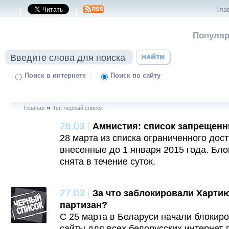
Гла
|
|
Популяр
|
Поиск в интернете
Поиск по сайту
»
Главная
Тег: черный список
28.03
|
Амнистия: список запрещенн
28 марта из списка ограниченного дост
внесенные до 1 января 2015 года. Бл
снята в течение суток.
27.03
|
За что заблокировали Хартию
партизан?
С 25 марта в Беларуси начали блокир
сайты для всех белорусских интернет-