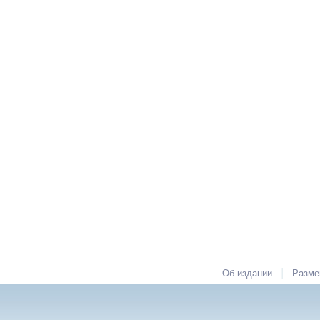
|
Об издании
Разме