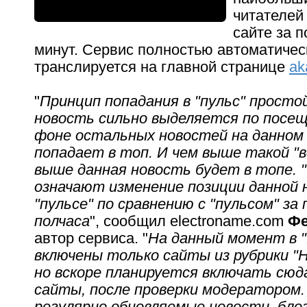
читателей
сайте за 
минут. Сервис полностью автоматиче
транслируется на главной странице
ak
"
Принцип попадания в "пульс" простой
новость сильно выделяется по посе
фоне остальных новостей на данном 
попадает в топ. И чем выше такой "в
выше данная новость будет в топе. "+
означают изменение позиции данной 
"пульсе" по сравнению с "пульсом" з
полчаса
", сообщил electroname.com
Фе
автор сервиса. "
На данный момент в "
включены только сайты из рубрики "
но вскоре планируется включать сюда
сайты, после проверки модератором. 
регулярно обновляемые новости, бло