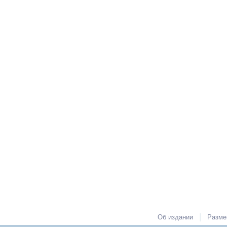
|
Об издании
Разме