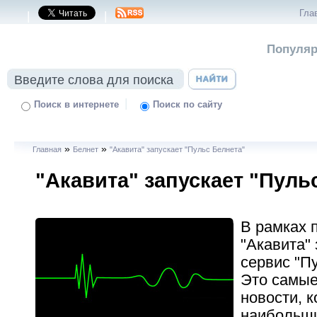
Гла
|
|
Популяр
|
Поиск в интернете
Поиск по сайту
»
»
Главная
Белнет
"Акавита" запускает "Пульс Белнета"
"Акавита" запускает "Пуль
В рамках 
"Акавита"
сервис "П
Это самые
новости, 
наибольши