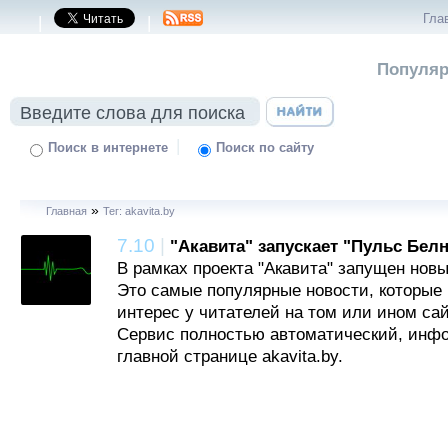
Гла
|
|
Популяр
|
Поиск в интернете
Поиск по сайту
»
Главная
Тег: akavita.by
7.10
|
"Акавита" запускает "Пульс Белн
В рамках проекта "Акавита" запущен новы
Это самые популярные новости, которы
интерес у читателей на том или ином сай
Сервис полностью автоматический, инфо
главной странице akavita.by.