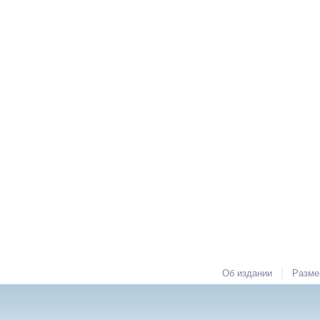
|
Об издании
Разме