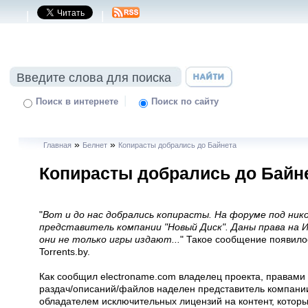
|
|
|
Поиск в интернете
Поиск по сайту
»
»
Главная
Белнет
Копирасты добрались до Байнета
Копирасты добрались до Байн
"
Вот и до нас добрались копирасты. На форуме под ни
представитель компании "Новый Диск". Даны права на 
они не только игры издают...
" Такое сообщение появило
Torrents.by.
Как сообщил electroname.com владелец проекта, правами
раздач/описаний/файлов наделен представитель компани
обладателем исключительных лицензий на контент, котор