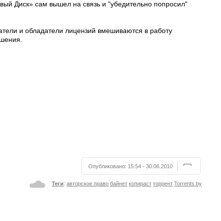
овый Диск» сам вышел на связь и "убедительно попросил"
датели и обладатели лицензий вмешиваются в работу
ушения.
Опубликовано:
15:54 - 30.06.2010
Теги
:
авторское право
байнет
копираст
торрент
Torrents.by