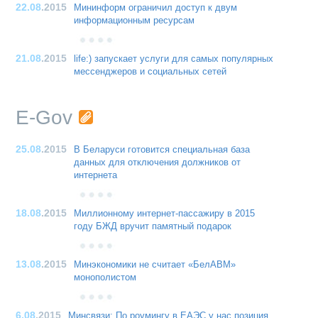
22.08
.2015
Мининформ ограничил доступ к двум
информационным ресурсам
21.08
.2015
life:) запускает услуги для самых популярных
мессенджеров и социальных сетей
E-Gov
25.08
.2015
В Беларуси готовится специальная база
данных для отключения должников от
интернета
18.08
.2015
Миллионному интернет-пассажиру в 2015
году БЖД вручит памятный подарок
13.08
.2015
Минэкономики не считает «БелАВМ»
монополистом
6.08
.2015
Минсвязи: По роумингу в ЕАЭС у нас позиция