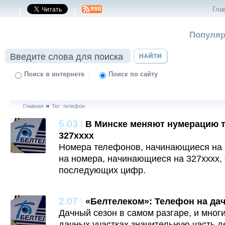
Гла
|
|
Популяр
|
Поиск в интернете
Поиск по сайту
»
Главная
Тег: телефон
5.03
|
В Минске меняют нумерацию т
327хххх
Номера телефонов, начинающиеся на 
на номера, начинающиеся на 327хххх,
последующих цифр.
2.07
|
«Белтелеком»: Телефон на да
Дачный сезон в самом разгаре, и мног
дачных участках значительную часть л