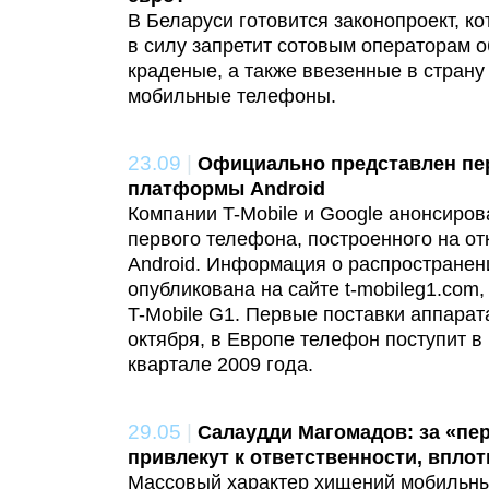
В Беларуси готовится законопроект, к
в силу запретит сотовым операторам 
краденые, а также ввезенные в стран
мобильные телефоны.
23.09
|
Официально представлен пе
платформы Android
Компании T-Mobile и Google анонсиро
первого телефона, построенного на о
Android. Информация о распростране
опубликована на сайте t-mobileg1.co
T-Mobile G1. Первые поставки аппара
октября, в Европе телефон поступит в
квартале 2009 года.
29.05
|
Салаудди Магомадов: за «пе
привлекут к ответственности, вплот
Массовый характер хищений мобильн