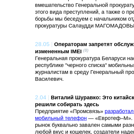
вмешательство Генеральной прокурату
этого вида преступлений, а также о п
борьбы мы беседуем с начальником о
прокуратуры Салаудди МАГОМАДОВ
28.05
|
Операторам запретят обслуж
(8)
измененным IMEI
Генеральная прокуратура Беларуси на
республике "черного списка" мобильн
журналистам в среду Генеральный про
Василевич.
2.04
|
Виталий Шуравко: Это китайс
решили собирать здесь
Предприятие «Промсвязь»
разработал
мобильный телефон
— «Евротеф–М». Н
рынок буквально завален самыми раз
любой вкус и кошелек, создатели наде