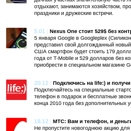
отдыхают, занимаются хозяйством, пр
праздники и дружеские встречи.
5.01
|
Nexus One стоит 529$ без кон
5 января Google в Googleplex (Силико
представил свой долгожданный новый
США смартфон будет стоить 179 долла
года от T-Mobile и 529 долларов без 
приобрести в специальном магазине G
20.12
|
Подключись на life:) и получ
Подключайтесь на специальные старто
телефон в подарок и бесплатные звонки
конца 2010 года без дополнительных у
18.12
|
МТС: Вам и телефон, и деньг
Не пропустите новогоднюю акцию дл