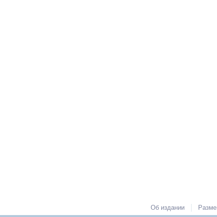
|
Об издании
Разме