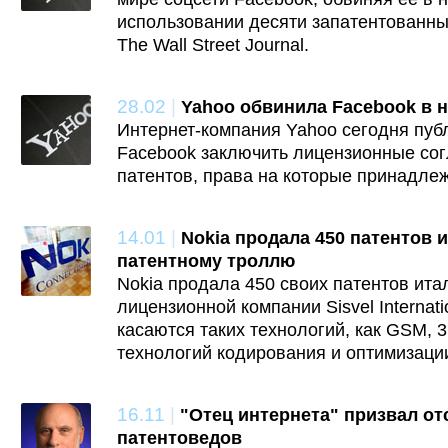
использовании десяти запатентованны
The Wall Street Journal.
28.02
|
Yahoo обвинила Facebook в 
Интернет-компания Yahoo сегодня пуб
Facebook заключить лицензионные со
патентов, права на которые принадлеж
14.01
|
Nokia продала 450 патентов 
патентному троллю
Nokia продала 450 своих патентов ита
лицензионной компании Sisvel Internat
касаются таких технологий, как GSM, 3
технологий кодирования и оптимизаци
16.11
|
"Отец интернета" призвал от
патентоведов