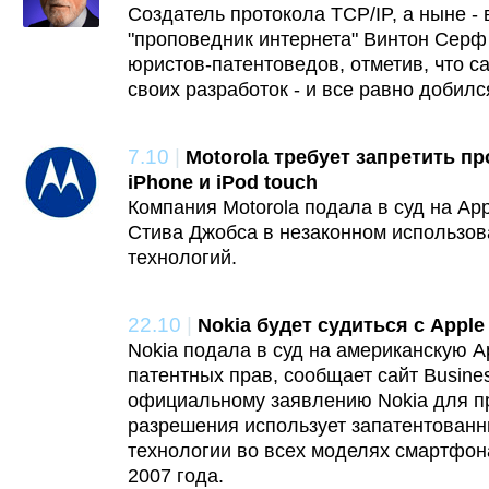
Создатель протокола TCP/IP, а ныне -
"проповедник интернета" Винтон Серф
юристов-патентоведов, отметив, что с
своих разработок - и все равно добилс
7.10
|
Motorola требует запретить пр
iPhone и iPod touch
Компания Motorola подала в суд на Ap
Стива Джобса в незаконном использов
технологий.
22.10
|
Nokia будет судиться с Apple
Nokia подала в суд на американскую A
патентных прав, сообщает сайт Busines
официальному заявлению Nokia для пр
разрешения использует запатентован
технологии во всех моделях смартфон
2007 года.