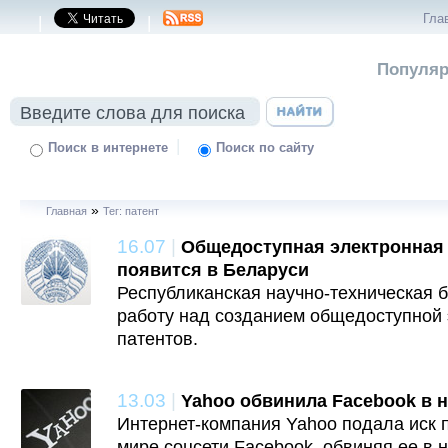
Гла
|
|
Популяр
|
Поиск в интернете
Поиск по сайту
»
Главная
Тег: патент
16.07
|
Общедоступная электронная 
появится в Беларуси
Республиканская научно-техническая б
работу над созданием общедоступной 
патентов.
13.03
|
Yahoo обвинила Facebook в 
Интернет-компания Yahoo подала иск 
мире соцсети Facebook, обвиняя ее в