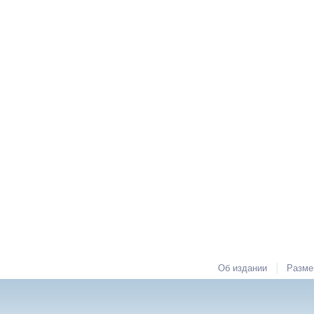
|
Об издании
Разме