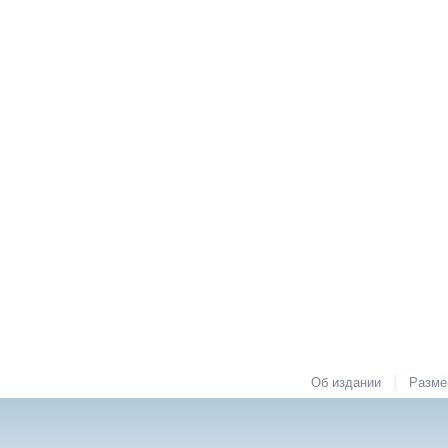
|
Об издании
Разме