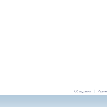
|
Об издании
Разме