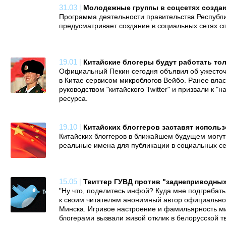
31.03
|
Молодежные группы в соцсетях созда
Программа деятельности правительства Республи
предусматривает создание в социальных сетях с
19.01
|
Китайские блогеры будут работать тол
Официальный Пекин сегодня объявил об ужесто
в Китае сервисом микроблогов Вейбо. Ранее влас
руководством "китайского Twitter" и призвали к 
ресурса.
19.10
|
Китайских блоггеров заставят исполь
Китайских блоггеров в ближайшем будущем могут
реальные имена для публикации в социальных се
15.05
|
Твиттер ГУВД против "заднеприводны
"Ну что, поделитесь инфой? Куда мне подгребать 
к своим читателям анонимный автор официальног
Минска. Игривое настроение и фамильярность ми
блогерами вызвали живой отклик в белорусской т