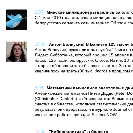
2.05
|
Минские милиционеры взялись за блог
С 1 мая 2010 года столичная милиция начала ак
белорусского сегмента сети интернет. Об этом 
15.04
|
Антон Волнухин: В Байнете 125 тысяч 
Антон Волнухин, руководитель службы "Поиск по 
Яндекс.Субботника, который прошел 15 апреля в
нашел 125 тысяч белорусских блогов. Из них 18 
которые обновляли хотя бы раз в квартал. За год
увеличилось на треть (90 тыс. блогов в прошлом г
5.08
|
Математики вычислили счастливые дн
Американские математики Питер Доддс (Peter D
(Christopher Danforth) из Университета Вермонт
счастья в обществе, используя статистические да
результаты они представили в журнале Journal of 
изложение работы приводит ScienceNOW.
19.03
|
"Киберполитики" в белнете