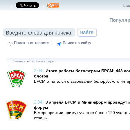
Гла
|
|
Популяр
|
Поиск в интернете
Поиск по сайту
»
Главная
Тег: блогосфера
2.04
|
Итоги работы ботофермы БРСМ: 443 со
блогов
БРСМ отчитался о завоевании белорусского инте
2.04
|
3 апреля БРСМ и Мининформ проведут 
форум
В мероприятии примут участие более 120 участни
страны.