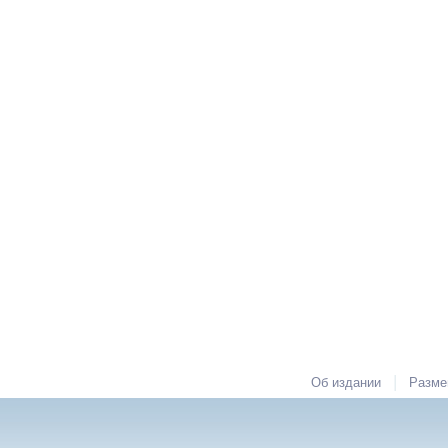
|
Об издании
Разме