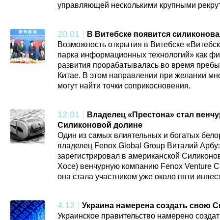
управляющей несколькими крупными рекру
20.01
|
В Витебске появится силиконова
Возможность открытия в Витебске «Витебс
парка информационных технологий» как ф
развития прорабатывалась во время пребы
Китае. В этом направлении при желании м
могут найти точки соприкосновения.
12.01
|
Владелец «Престона» стал венч
Силиконовой долине
Один из самых влиятельных и богатых бело
владелец Fenox Global Group Виталий Арбу
зарегистрировал в американской Силиконов
Хосе) венчурную компанию Fenox Venture Cap
она стала участником уже около пяти инвес
4.12
|
Украина намерена создать свою 
Украинское правительство намерено созда