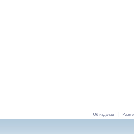
|
Об издании
Разме