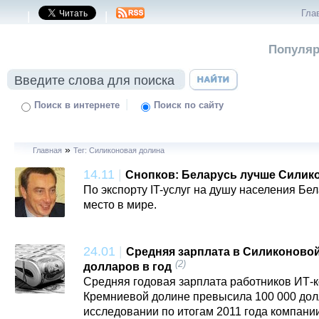
Гла
|
|
Популяр
|
Поиск в интернете
Поиск по сайту
»
Главная
Тег: Силиконовая долина
14.11
|
Снопков: Беларусь лучше Силик
По экспорту IT-услуг на душу населения Бе
место в мире.
24.01
|
Средняя зарплата в Силиконовой
(2)
долларов в год
Средняя годовая зарплата работников ИТ-
Кремниевой долине превысила 100 000 долл
исследовании по итогам 2011 года компании