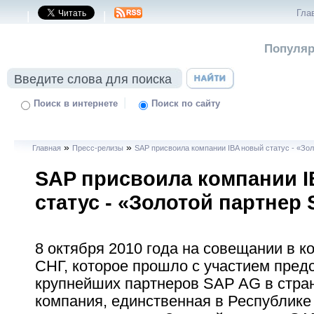
Гла
|
|
Популяр
|
Поиск в интернете
Поиск по сайту
»
»
Главная
Пресс-релизы
SAP присвоила компании IBA новый статус - «Зо
SAP присвоила компании 
статус - «Золотой партнер
8 октября 2010 года на совещании в 
СНГ, которое прошло с участием пред
крупнейших партнеров SAP AG в стра
компания, единственная в Республике