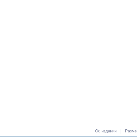
|
Об издании
Разме