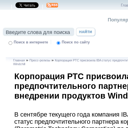
Гла
|
|
Популяр
|
Поиск в интернете
Поиск по сайту
»
»
Главная
Пресс-релизы
Корпорация PTC присвоила IBA статус предпочти
Windchill
Корпорация PTC присвоила
предпочтительного партне
внедрении продуктов Windc
В сентябре текущего года компания I
статус предпочтительного партнера к