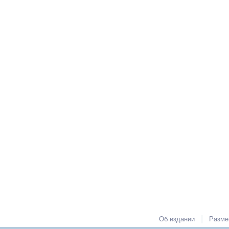
|
Об издании
Разме