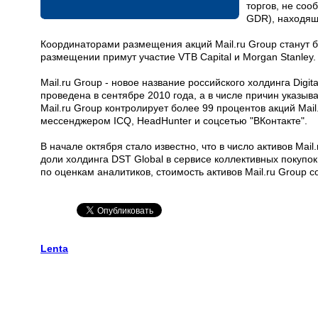
торгов, не соо
GDR), находящ
Координаторами размещения акций Mail.ru Group станут бан
размещении примут участие VTB Capital и Morgan Stanley.
Mail.ru Group - новое название российского холдинга Dig
проведена в сентябре 2010 года, а в числе причин указы
Mail.ru Group контролирует более 99 процентов акций Mail
мессенджером ICQ, HeadHunter и соцсетью "ВКонтакте".
В начале октября стало известно, что в число активов Mai
доли холдинга DST Global в сервисе коллективных покупо
по оценкам аналитиков, стоимость активов Mail.ru Group 
Lenta