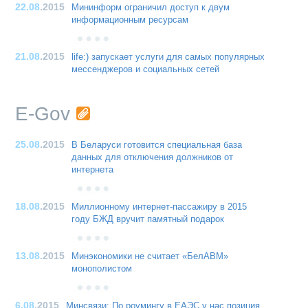
22.08
.2015
Мининформ ограничил доступ к двум
информационным ресурсам
21.08
.2015
life:) запускает услуги для самых популярных
мессенджеров и социальных сетей
E-Gov
25.08
.2015
В Беларуси готовится специальная база
данных для отключения должников от
интернета
18.08
.2015
Миллионному интернет-пассажиру в 2015
году БЖД вручит памятный подарок
13.08
.2015
Минэкономики не считает «БелАВМ»
монополистом
6.08
.2015
Минсвязи: По роумингу в ЕАЭС у нас позиция