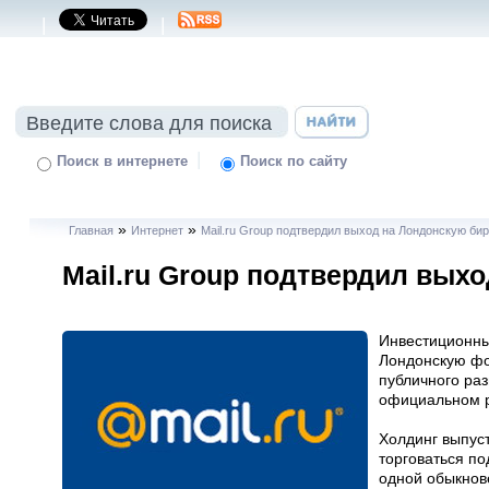
|
|
|
Поиск в интернете
Поиск по сайту
»
»
Главная
Интернет
Mail.ru Group подтвердил выход на Лондонскую би
Mail.ru Group подтвердил вых
Инвестиционный
Лондонскую фо
публичного раз
официальном р
Холдинг выпуст
торговаться по
одной обыкнов