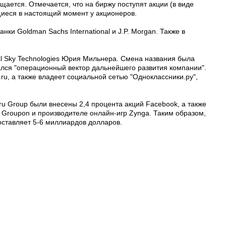
бщается. Отмечается, что на биржу поступят акции (в виде
иеся в настоящий момент у акционеров.
ки Goldman Sachs International и J.P. Morgan. Также в
ital Sky Technologies Юрия Мильнера. Смена названия была
вался "операционный вектор дальнейшего развития компании".
.ru, а также владеет социальной сетью "Одноклассники.ру",
l.ru Group были внесены 2,4 процента акций Facebook, а также
к Groupon и производителе онлайн-игр Zynga. Таким образом,
составляет 5-6 миллиардов долларов.