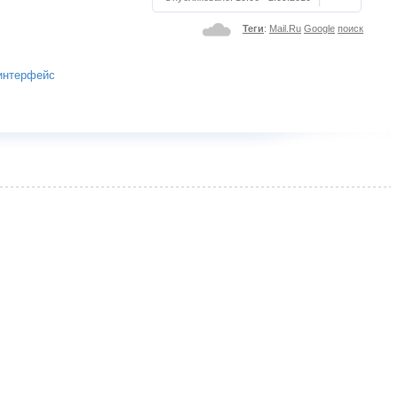
Теги
:
Mail.Ru
Google
поиск
 интерфейс