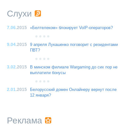
Слухи
7.06
.2015
«Белтелеком» блокирует VoIP-операторов?
9.04
.2015
9 апреля Лукашенко поговорит с резидентами
ПВТ?
3.02
.2015
В минском филиале Wargaming до сих пор не
выплатили бонусы
2.01
.2015
Белорусский домен Онлайнеру вернут после
12 января?
Реклама