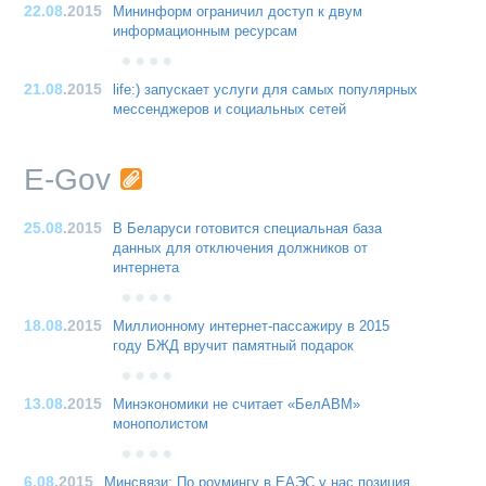
22.08
.2015
Мининформ ограничил доступ к двум
информационным ресурсам
21.08
.2015
life:) запускает услуги для самых популярных
мессенджеров и социальных сетей
E-Gov
25.08
.2015
В Беларуси готовится специальная база
данных для отключения должников от
интернета
18.08
.2015
Миллионному интернет-пассажиру в 2015
году БЖД вручит памятный подарок
13.08
.2015
Минэкономики не считает «БелАВМ»
монополистом
6.08
.2015
Минсвязи: По роумингу в ЕАЭС у нас позиция