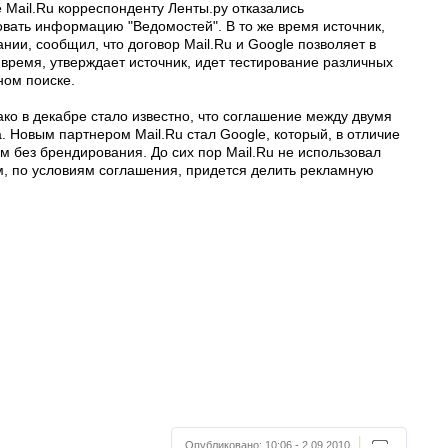
 Mail.Ru корреспонденту Ленты.ру отказались
вать информацию "Ведомостей". В то же время источник,
ании, сообщил, что договор Mail.Ru и Google позволяет в
время, утверждает источник, идет тестирование различных
ном поиске.
ако в декабре стало известно, что соглашение между двумя
. Новым партнером Mail.Ru стал Google, который, в отличие
м без брендирования. До сих пор Mail.Ru не использовал
м, по условиям соглашения, придется делить рекламную
Опубликовано:
10:06 - 2.09.2010