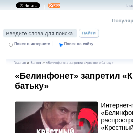
Гла
|
|
Популяр
|
Поиск в интернете
Поиск по сайту
»
»
Главная
Белнет
«Белинфонет» запретил «Крестного батьку»
«Белинфонет» запретил «К
батьку»
Интернет-
«Белинфон
распростр
«Крестный