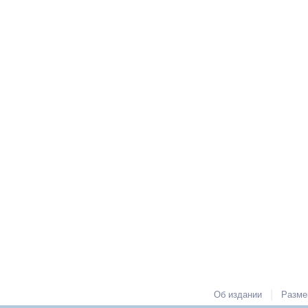
|
Об издании
Разме