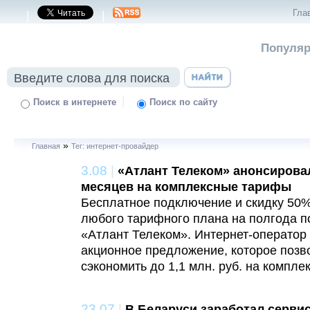
Гла
|
|
Популяр
|
Поиск в интернете
Поиск по сайту
»
Главная
Тег: интернет-провайдер
3.08
|
«Атлант Телеком» анонсировал
месяцев на комплексные тарифы
Бесплатное подключение и скидку 50%
любого тарифного плана на полгода п
«Атлант Телеком». Интернет-оператор
акционное предложение, которое позв
сэкономить до 1,1 млн. руб. на компле
23.07
|
В Беларуси заработал сервис