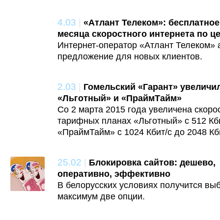
4.03
|
«Атлант Телеком»: бесплатное
месяца скоростного интернета по ц
Интернет-оператор «Атлант Телеком» 
предложение для новых клиентов.
2.03
|
Гомельский «Гарант» увеличи
«Льготный» и «ПраймТайм»
Со 2 марта 2015 года увеличена скоро
тарифных планах «Льготный» с 512 Кби
«ПраймТайм» с 1024 Кбит/с до 2048 Кби
25.02
|
Блокировка сайтов: дешево,
оперативно, эффективно
В белорусских условиях получится вы
максимум две опции.