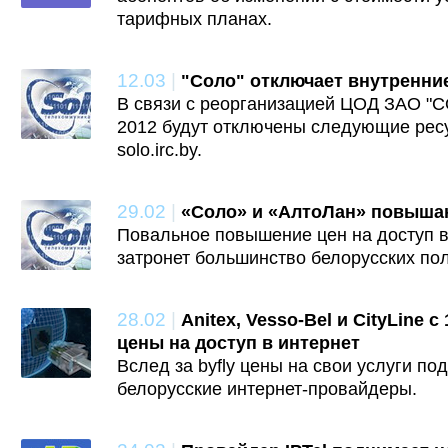
тарифных планах.
12.03
|
"Соло" отключает внутренни
В связи с реорганизацией ЦОД ЗАО "С
2012 будут отключены следующие ресурс
solo.irc.by.
29.02
|
«Соло» и «АлтоЛан» повыша
Повальное повышение цен на доступ в
затронет большинство белорусских по
28.02
|
Anitex, Vesso-Bel и CityLine
цены на доступ в интернет
Вслед за byfly цены на свои услуги по
белорусские интернет-провайдеры.