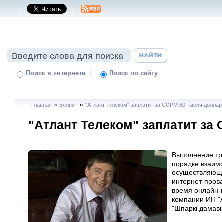
|
|
|
Поиск в интернете
Поиск по сайту
»
»
Главная
Белнет
"Атлант Телеком" заплатит за СОРМ 60 тысяч доллар
"Атлант Телеком" заплатит за
Выполнение тр
порядке взаим
осуществляющи
интернет-прова
время онлайн-
компании ИП "
"Шпаркі дамаві