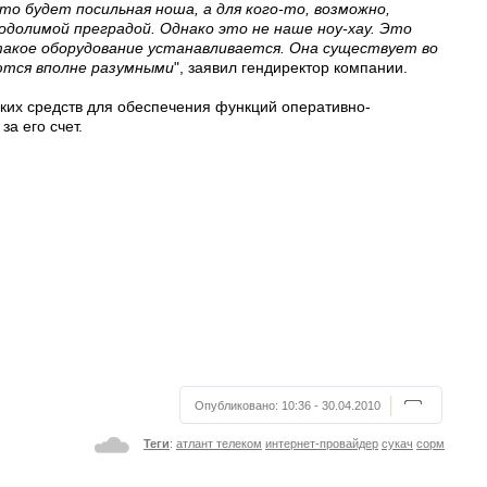
то будет посильная ноша, а для кого-то, возможно,
долимой преградой. Однако это не наше ноу-хау. Это
такое оборудование устанавливается. Она существует во
яются вполне разумными
", заявил гендиректор компании.
ких средств для обеспечения функций оперативно-
а его счет.
Опубликовано:
10:36 - 30.04.2010
Теги
:
атлант телеком
интернет-провайдер
сукач
сорм