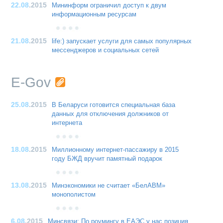
22.08
.2015
Мининформ ограничил доступ к двум
информационным ресурсам
21.08
.2015
life:) запускает услуги для самых популярных
мессенджеров и социальных сетей
E-Gov
25.08
.2015
В Беларуси готовится специальная база
данных для отключения должников от
интернета
18.08
.2015
Миллионному интернет-пассажиру в 2015
году БЖД вручит памятный подарок
13.08
.2015
Минэкономики не считает «БелАВМ»
монополистом
6.08
.2015
Минсвязи: По роумингу в ЕАЭС у нас позиция