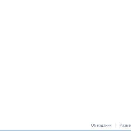
|
Об издании
Разме