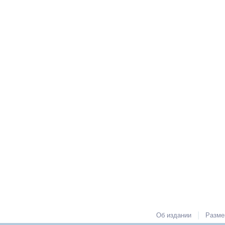
|
Об издании
Разме