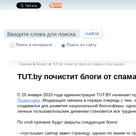
|
|
|
Поиск в интернете
Поиск по сайту
»
»
Главная
Белнет
TUT.by почистит блоги от спама и «пустышек»
TUT.by почистит блоги от спам
С 20 января 2010 года администрация TUT.BY начинает про
Правилами
. Модерация связана в первую очередь с тем, 
создавался для развития национальной блогосферы, одна
личные пользовательские дневники становится все труднее
По этой причине будут закрыты следующие блоги:
- «пустышки» (автор завел страницу, однако по каким-то 