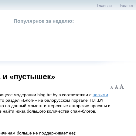
|
Главная
Белнет
Популярное за неделю:
а и «пустышек»
цесс модерации blog.tut.by в соответствии с
новыми
что раздел «Блоги» на белорусском портале TUT.BY
ко на данный момент интересные авторские проекты и
 найти из-за большого количества спам-блогов.
причинам больше не поддерживает ее);