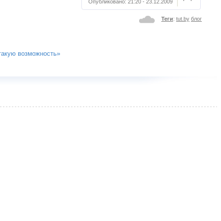
Опубликовано:
21:20 - 23.12.2009
Теги
:
tut.by
блог
 такую возможность»