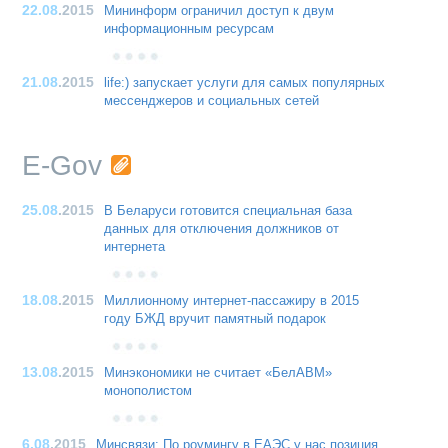
22.08
.2015
Мининформ ограничил доступ к двум
информационным ресурсам
21.08
.2015
life:) запускает услуги для самых популярных
мессенджеров и социальных сетей
E-Gov
25.08
.2015
В Беларуси готовится специальная база
данных для отключения должников от
интернета
18.08
.2015
Миллионному интернет-пассажиру в 2015
году БЖД вручит памятный подарок
13.08
.2015
Минэкономики не считает «БелАВМ»
монополистом
6.08
.2015
Минсвязи: По роумингу в ЕАЭС у нас позиция