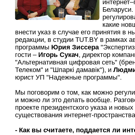
интернет–
Беларуси.
регулиров
какие нов
внести указ в случае его принятия в 
редакции, в студии TUT.BY в рамках а
программы
Юрия Зиссера
"Экспертиз
гости –
Игорь Сукач
, директор компан
"Альтернативная цифровая сеть" (бре
Телеком" и "Шпаркі дамавік"), и
Людми
юрист УП "Надежные программы".
Мы поговорим о том, как можно регул
и можно ли это делать вообще. Разгов
проекте президентского указа и новых
существования интернет-пространства
- Как вы считаете, поддается ли инт