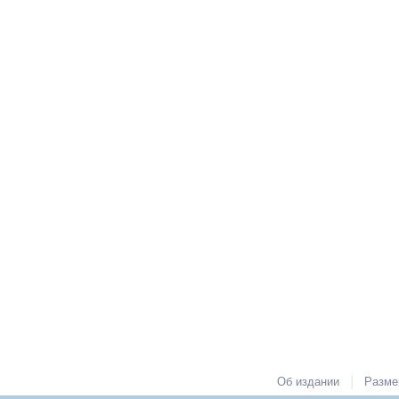
|
Об издании
Разме