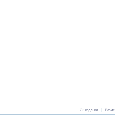
|
Об издании
Разме