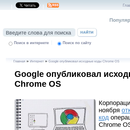
Гла
|
|
Популяр
|
Поиск в интернете
Поиск по сайту
»
»
Главная
Интернет
Google опубликовал исходные коды Chrome OS
Google опубликовал исхо
Chrome OS
Корпораци
ноября
от
код
опера
Chrome O