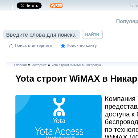
Гла
|
|
Популяр
|
Поиск в интернете
Поиск по сайту
»
»
Главная
Интернет
Yota строит WiMAX в Никарагуа
Yota строит WiMAX в Никар
Компания 
предостав
доступа к
беспровод
по техноло
WiMAX (4G