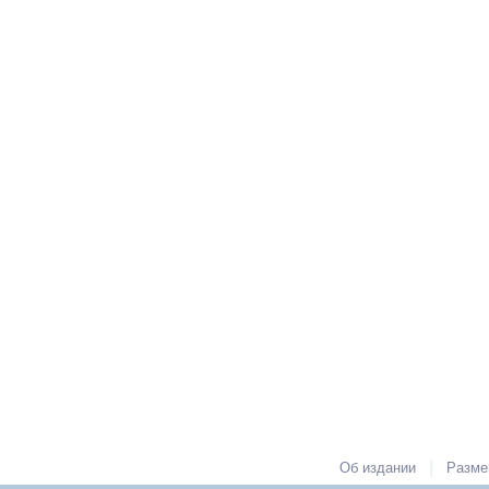
|
Об издании
Разме