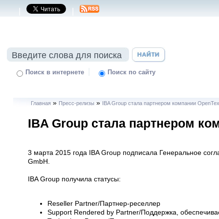
|
|
|
Поиск в интернете
Поиск по сайту
»
»
Главная
Пресс-релизы
IBA Group стала партнером компании OpenTex
IBA Group стала партнером ко
3 марта 2015 года IBA Group подписала Генеральное согла
GmbH.
IBA Group получила статусы:
Reseller Partner/Партнер-реселлер
Support Rendered by Partner/Поддержка, обеспечи