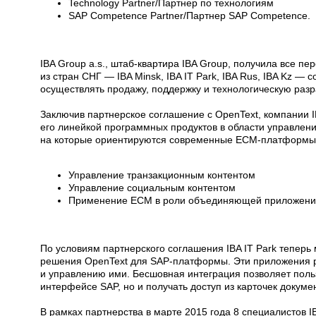
Technology Partner/Партнер по технологиям
SAP Competence Partner/Партнер SAP Competence.
IBA Group a.s., штаб-квартира IBA Group, получила все п
из стран СНГ — IBA Minsk, IBA IT Park, IBA Rus, IBA Kz —
осуществлять продажу, поддержку и технологическую разр
Заключив партнерское соглашение с OpenText, компании 
его линейкой программных продуктов в области управле
на которые ориентируются современные ECM-платформы
Управление транзакционным контентом
Управление социальным контентом
Применение ECM в роли объединяющей приложени
По условиям партнерского соглашения IBA IT Park тепер
решения OpenText для SAP-платформы. Эти приложения 
и управлению ими. Бесшовная интеграция позволяет поль
интерфейсе SAP, но и получать доступ из карточек докумен
В рамках партнерства в марте 2015 года 8 специалистов I