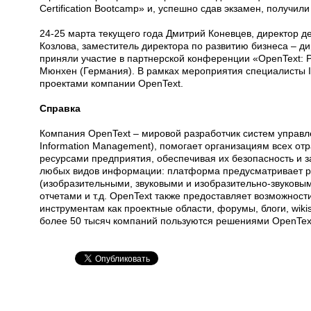
Certification Bootcamp» и, успешно сдав экзамен, получил
24-25 марта текущего года Дмитрий Коневцев, директор деп
Козлова, заместитель директора по развитию бизнеса – ди
приняли участие в партнерской конференции «OpenText: Pa
Мюнхен (Германия). В рамках мероприятия специалисты IB
проектами компании OpenText.
Справка
Компания OpenText – мировой разработчик систем управл
Information Management), помогает организациям всех 
ресурсами предприятия, обеспечивая их безопасность и 
любых видов информации: платформа предусматривает р
(изобразительными, звуковыми и изобразительно-звуковы
отчетами и т.д. OpenText также предоставляет возможнос
инструментам как проектные области, форумы, блоги, wik
более 50 тысяч компаний пользуются решениями OpenTex