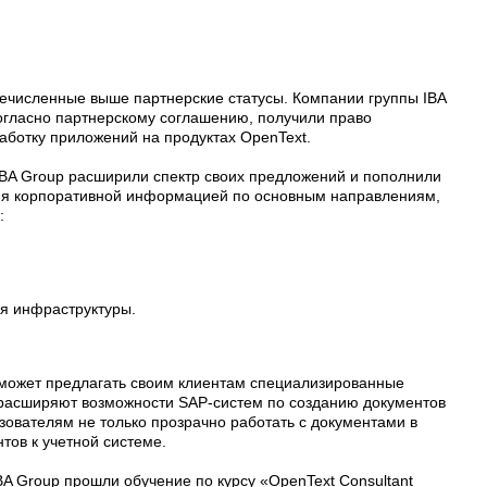
еречисленные выше партнерские статусы. Компании группы IBA
 согласно партнерскому соглашению, получили право
аботку приложений на продуктах OpenText.
IBA Group расширили спектр своих предложений и пополнили
ния корпоративной информацией по основным направлениям,
:
я инфраструктуры.
ь может предлагать своим клиентам специализированные
расширяют возможности SAP-систем по созданию документов
зователям не только прозрачно работать с документами в
тов к учетной системе.
BA Group прошли обучение по курсу «OpenText Consultant