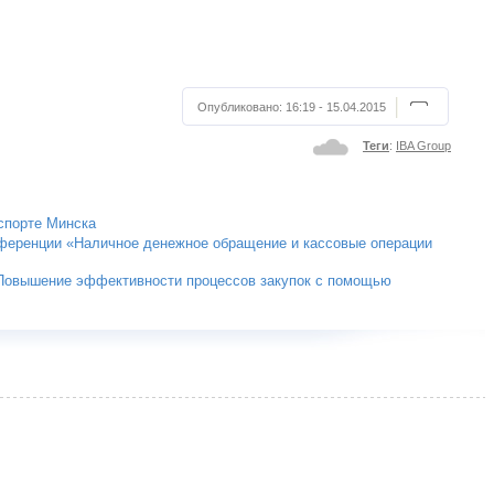
Опубликовано:
16:19 - 15.04.2015
Теги
:
IBA Group
спорте Минска
нференции «Наличное денежное обращение и кассовые операции
«Повышение эффективности процессов закупок с помощью