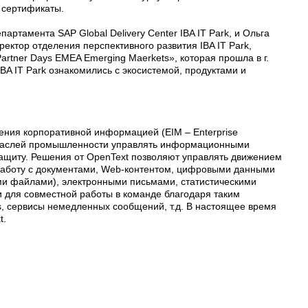
и сертификаты.
артамента SAP Global Delivery Center IBA IT Park, и Ольга
ректор отделения перспективного развития IBA IT Park,
rtner Days EMEA Emerging Maerkets», которая прошла в г.
A IT Park ознакомились с экосистемой, продуктами и
ения корпоративной информацией (ЕIМ – Enterprise
отраслей промышленности управлять информационными
защиту. Решения от OpenText позволяют управлять движением
аботу с документами, Web-контентом, цифровыми данными
ми файлами), электронными письмами, статистическими
ти для совместной работы в команде благодаря таким
is, сервисы немедленных сообщений, т.д. В настоящее время
t.