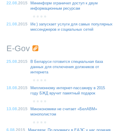
22.08
.2015
Мининформ ограничил доступ к двум
информационным ресурсам
21.08
.2015
life:) запускает услуги для самых популярных
мессенджеров и социальных сетей
E-Gov
25.08
.2015
В Беларуси готовится специальная база
данных для отключения должников от
интернета
18.08
.2015
Миллионному интернет-пассажиру в 2015
году БЖД вручит памятный подарок
13.08
.2015
Минэкономики не считает «БелАВМ»
монополистом
6.08
.2015
Минсвязи: По роумингу в ЕАЭС у нас позиция