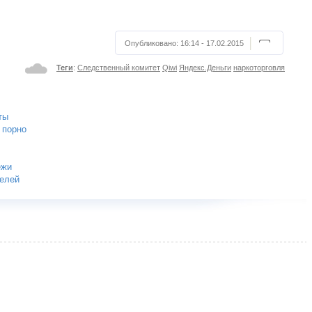
Опубликовано:
16:14 - 17.02.2015
Теги
:
Следственный комитет
Qiwi
Яндекс.Деньги
наркоторговля
ты
 порно
ежи
телей