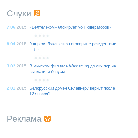
Слухи
7.06
.2015
«Белтелеком» блокирует VoIP-операторов?
9.04
.2015
9 апреля Лукашенко поговорит с резидентами
ПВТ?
3.02
.2015
В минском филиале Wargaming до сих пор не
выплатили бонусы
2.01
.2015
Белорусский домен Онлайнеру вернут после
12 января?
Реклама