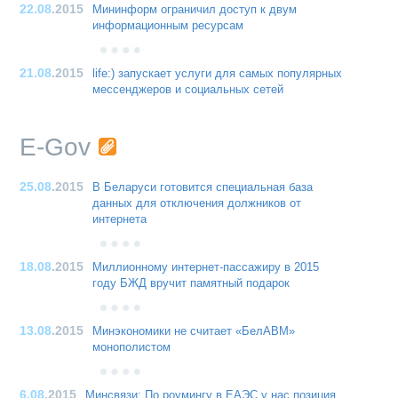
22.08
.2015
Мининформ ограничил доступ к двум
информационным ресурсам
21.08
.2015
life:) запускает услуги для самых популярных
мессенджеров и социальных сетей
E-Gov
25.08
.2015
В Беларуси готовится специальная база
данных для отключения должников от
интернета
18.08
.2015
Миллионному интернет-пассажиру в 2015
году БЖД вручит памятный подарок
13.08
.2015
Минэкономики не считает «БелАВМ»
монополистом
6.08
.2015
Минсвязи: По роумингу в ЕАЭС у нас позиция