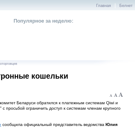
|
Главная
Белнет
Популярное за неделю:
которговцев
ктронные кошельки
комитет Беларуси обратился к платежным системам Qiwi и
" с просьбой ограничить доступ к системам членам крупного
.
е
сообщила официальный представитель ведомства
Юлия