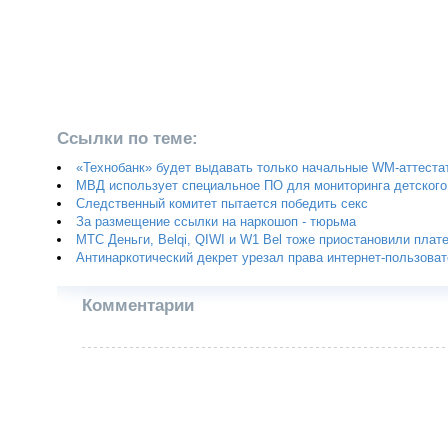
Ссылки по теме:
«Технобанк» будет выдавать только начальные WM-аттеста
МВД использует специальное ПО для мониторинга детского
Следственный комитет пытается победить секс
За размещение ссылки на наркошоп - тюрьма
МТС Деньги, Belqi, QIWI и W1 Bel тоже приостановили плат
Антинаркотический декрет урезал права интернет-пользова
Комментарии