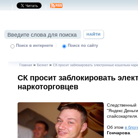
|
|
|
Поиск в интернете
Поиск по сайту
»
»
Главная
Белнет
СК просит заблокировать электронные кошельки нар
СК просит заблокировать эле
наркоторговцев
Следственный 
"Яндекс.Деньги
спайсокартеля
Об этом
в блог
Гончарова
.