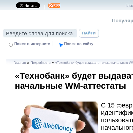
Гла
|
|
Популяр
|
Поиск в интернете
Поиск по сайту
»
»
Главная
Подробности
«Технобанк» будет выдавать только начальные W
«Технобанк» будет выдава
начальные WM-аттестаты
С 15 февр
идентифи
пользоват
начальног