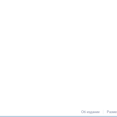
|
Об издании
Разме