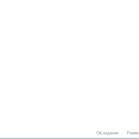
|
Об издании
Разме