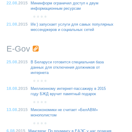
22.08
.2015
Мининформ ограничил доступ к двум
информационным ресурсам
21.08
.2015
life:) запускает услуги для самых популярных
мессенджеров и социальных сетей
E-Gov
25.08
.2015
В Беларуси готовится специальная база
данных для отключения должников от
интернета
18.08
.2015
Миллионному интернет-пассажиру в 2015
году БЖД вручит памятный подарок
13.08
.2015
Минэкономики не считает «БелАВМ»
монополистом
6.08
.2015
Минсвязи: По роумингу в ЕАЭС у нас позиция