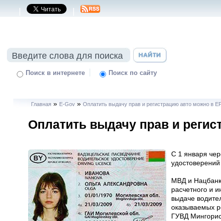
|
|
|
Поиск в интернете
Поиск по сайту
»
»
Главная
E-Gov
Оплатить выдачу прав и регистрацию авто можно в 
Оплатить выдачу прав и регис
С 1 января чер
удостоверений 
МВД и Нацбан
расчетного и 
выдаче водител
оказываемых р
ГУВД Мингорис