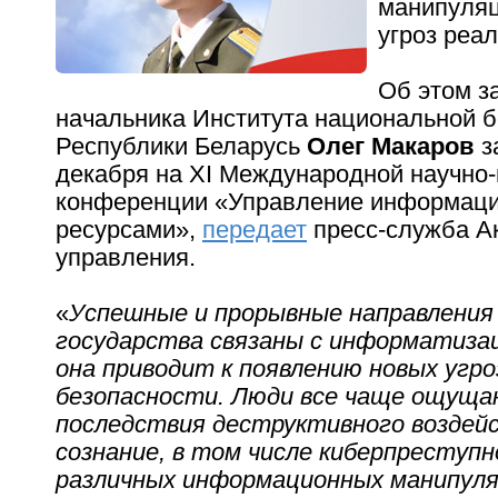
манипуляц
угроз реал
Об этом з
начальника Института национальной б
Республики Беларусь
Олег Макаров
з
декабря на XI Международной научно-
конференции «Управление информац
ресурсами»,
передает
пресс-служба А
управления.
«
Успешные и прорывные направления
государства связаны с информатизац
она приводит к появлению новых угро
безопасности. Люди все чаще ощуща
последствия деструктивного воздей
сознание, в том числе киберпреступн
различных информационных манипуля