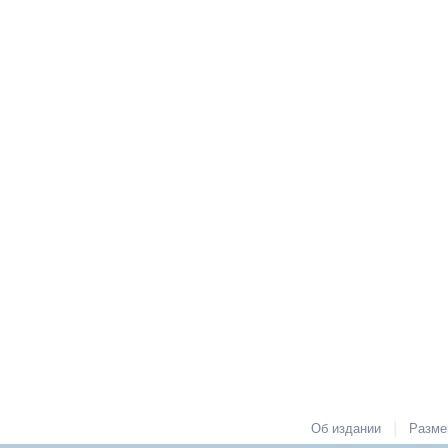
|
Об издании
Разме