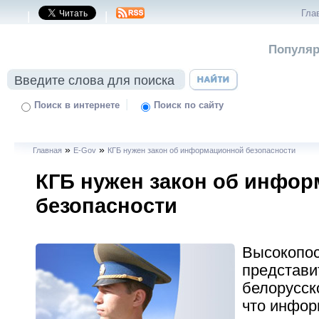
Гла
|
|
Популяр
|
Поиск в интернете
Поиск по сайту
»
»
Главная
E-Gov
КГБ нужен закон об информационной безопасности
КГБ нужен закон об инфо
безопасности
Высокопо
представи
белорусско
что инфо