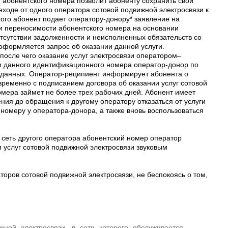
 абонентского номера позволит абоненту сохранить свой
ходе от одного оператора сотовой подвижной электросвязи к
того абонент подает оператору-донору* заявление на
ги переносимости абонентского номера на основании
отсутствии задолженности и неисполненных обязательств со
оформляется запрос об оказании данной услуги.
осле чего оказание услуг электросвязи оператором–
м данного идентификационного номера оператор-донор по
у данных. Оператор-реципиент информирует абонента о
временно с подписанием договора об оказании услуг сотовой
омера займет не более трех рабочих дней. Абонент имеет
ния до обращения к другому оператору отказаться от услуги
 номеру у оператора-донора, а также вновь воспользоваться
сеть другого оператора абонентский номер оператор
 услуг сотовой подвижной электросвязи звуковым
оров сотовой подвижной электросвязи, не беспокоясь о том,
жной электросвязи, в сети которого обслуживается