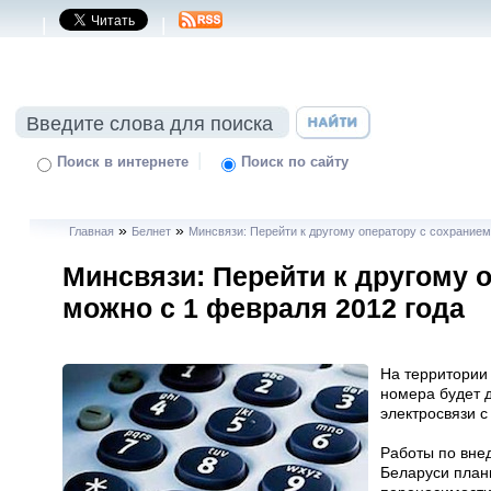
|
|
|
Поиск в интернете
Поиск по сайту
»
»
Главная
Белнет
Минсвязи: Перейти к другому оператору с сохранием
Минсвязи: Перейти к другому 
можно с 1 февраля 2012 года
На территории
номера будет 
электросвязи с
Работы по вне
Беларуси плани