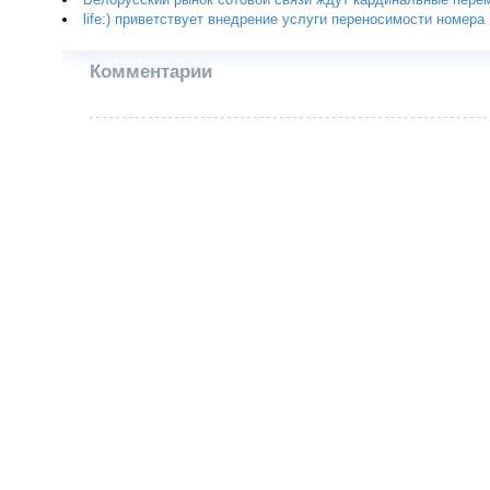
Белорусский рынок сотовой связи ждут кардинальные пере
life:) приветствует внедрение услуги переносимости номера
Комментарии