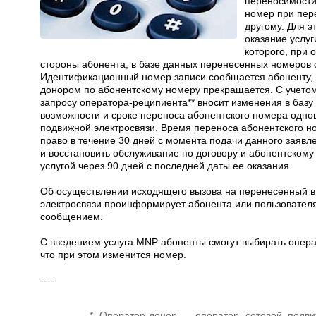
переносимости
номер при пере
другому. Для э
оказание услу
которого, при 
стороны абонента, в базе данных перенесенных номеров 
Идентификационный номер записи сообщается абоненту, п
донором по абонентскому номеру прекращается. С учето
запросу оператора-реципиента** вносит изменения в баз
возможности и сроке переноса абонентского номера одно
подвижной электросвязи. Время переноса абонентского н
право в течение 30 дней с момента подачи данного заявле
и восстановить обслуживание по договору и абонентскому
услугой через 90 дней с последней даты ее оказания.
Об осуществлении исходящего вызова на перенесенный в 
электросвязи проинформирует абонента или пользователя
сообщением.
С введением услуга MNP абоненты смогут выбирать операт
что при этом изменится номер.
----
* Оператор-донор – оператор сотовой подви