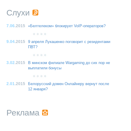
Слухи
7.06
.2015
«Белтелеком» блокирует VoIP-операторов?
9.04
.2015
9 апреля Лукашенко поговорит с резидентами
ПВТ?
3.02
.2015
В минском филиале Wargaming до сих пор не
выплатили бонусы
2.01
.2015
Белорусский домен Онлайнеру вернут после
12 января?
Реклама