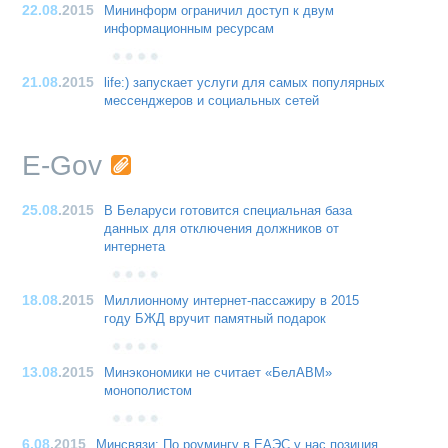
22.08
.2015
Мининформ ограничил доступ к двум
информационным ресурсам
21.08
.2015
life:) запускает услуги для самых популярных
мессенджеров и социальных сетей
E-Gov
25.08
.2015
В Беларуси готовится специальная база
данных для отключения должников от
интернета
18.08
.2015
Миллионному интернет-пассажиру в 2015
году БЖД вручит памятный подарок
13.08
.2015
Минэкономики не считает «БелАВМ»
монополистом
6.08
.2015
Минсвязи: По роумингу в ЕАЭС у нас позиция