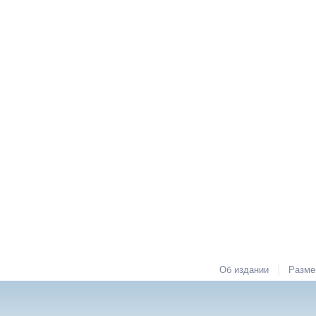
|
Об издании
Разме