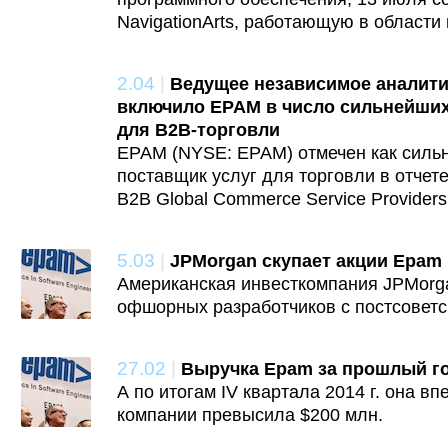
NavigationArts, работающую в области
2.04
|
Ведущее независимое аналити
включило EPAM в число сильнейших
для B2B-торговли
EPAM (NYSE: EPAM) отмечен как силь
поставщик услуг для торговли в отчет
B2B Global Commerce Service Providers
5.03
|
JPMorgan скупает акции Epam
Американская инвесткомпания JPMorga
офшорных разработчиков с постсоветс
27.02
|
Выручка Epam за прошлый го
А по итогам IV квартала 2014 г. она в
компании превысила $200 млн.