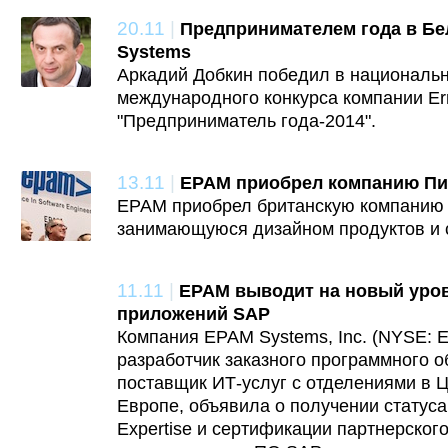
20.11
|
Предпринимателем года в Бе
Systems
Аркадий Добкин победил в националь
международного конкурса компании Er
"Предприниматель года-2014".
13.11
|
EPAM приобрел компанию Пи
EPAM приобрел британскую компанию G
занимающуюся дизайном продуктов и с
11.11
|
EPAM выводит на новый уро
приложений SAP
Компания EPAM Systems, Inc. (NYSE: 
разработчик заказного программного 
поставщик ИТ-услуг с отделениями в 
Европе, объявила о получении статуса 
Expertise и сертификации партнерског