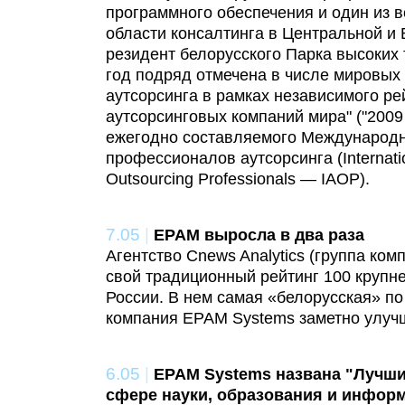
программного обеспечения и один из в
области консалтинга в Центральной и 
резидент белорусского Парка высоких 
год подряд отмечена в числе мировых
аутсорсинга в рамках независимого ре
аутсорсинговых компаний мира" ("2009 G
ежегодно составляемого Международн
профессионалов аутсорсинга (Internatio
Outsourcing Professionals — IAOP).
7.05
|
ЕPAM выросла в два раза
Агентство Cnews Analytics (группа ко
свой традиционный рейтинг 100 крупн
России. В нем самая «белорусская» п
компания EPAM Systems заметно улучш
6.05
|
EPAM Systems названа "Лучши
сфере науки, образования и инфор