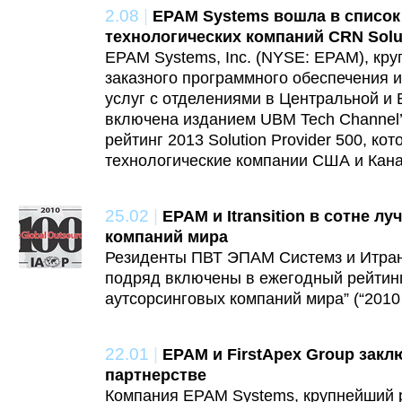
2.08
|
EPAM Systems вошла в список
технологических компаний CRN Solut
EPAM Systems, Inc. (NYSE: EPAM), кр
заказного программного обеспечения 
услуг с отделениями в Центральной и 
включена изданием UBM Tech Channel
рейтинг 2013 Solution Provider 500, к
технологические компании США и Кан
25.02
|
EPAM и Itransition в сотне л
компаний мира
Резиденты ПВТ ЭПАМ Системз и Итран
подряд включены в ежегодный рейтинг
аутсорсинговых компаний мира” (“2010 G
22.01
|
EPAM и FirstApex Group закл
партнерстве
Компания EPAM Systems, крупнейший р