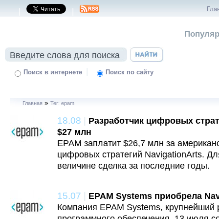
Гла
|
|
Популяр
|
Поиск в интернете
Поиск по сайту
»
Главная
Тег: epam
18.08
|
Разработчик цифровых стра
$27 млн
EPAM заплатит $26,7 млн за американ
цифровых стратегий NavigationArts. Д
величине сделка за последние годы.
15.07
|
EPAM Systems приобрела Navi
Компания EPAM Systems, крупнейший р
программного обеспечения, 13 июля с