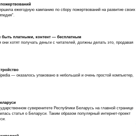
в пожертвований
ершила ежегодную кампанию по сбору пожертвований на развитие своих
ипедия".
ы быть платными, контент — бесплатным
и они хотят получать деньги с читателей, должны делать это, продавая
стройство
pedia — оказалось упаковано в небольшой и очень простой компьютер,
Беларуси
осударственном суверенитете Республики Беларусь на главной странице
вилась статья о Беларуси. Таким образом популярный интернет-проект
си.