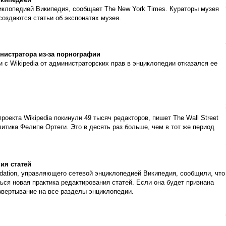
икипедией
иклопедией Википедия, сообщает The New York Times. Кураторы музея
 создаются статьи об экспонатах музея.
нистратора из-за порнографии
 с Wikipedia от администраторских прав в энциклопедии отказался ее
оекта Wikipedia покинули 49 тысяч редакторов, пишет The Wall Street
литика Фелипе Ортеги. Это в десять раз больше, чем в тот же период
ия статей
ation, управляющего сетевой энциклопедией Википедия, сообщили, что
ься новая практика редактирования статей. Если она будет признана
звертывание на все разделы энциклопедии.