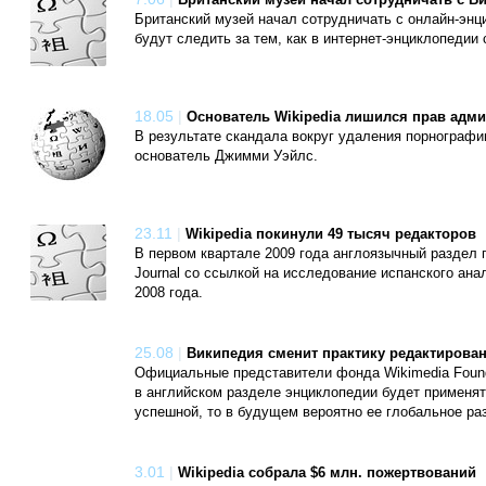
Британский музей начал сотрудничать с В
Британский музей начал сотрудничать с онлайн-энц
будут следить за тем, как в интернет-энциклопедии
18.05
|
Основатель Wikipedia лишился прав адми
В результате скандала вокруг удаления порнографии
основатель Джимми Уэйлс.
23.11
|
Wikipedia покинули 49 тысяч редакторов
В первом квартале 2009 года англоязычный раздел пр
Journal со ссылкой на исследование испанского ана
2008 года.
25.08
|
Википедия сменит практику редактирован
Официальные представители фонда Wikimedia Found
в английском разделе энциклопедии будет применят
успешной, то в будущем вероятно ее глобальное ра
3.01
|
Wikipedia собрала $6 млн. пожертвований