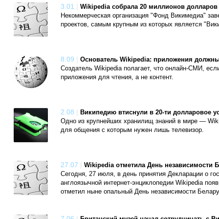
3.01
|
Wikipedia собрала 20 миллионов долларо
Некоммерческая организация "Фонд Викимедиа" зав
проектов, самым крупным из которых является "Вик
8.09
|
Основатель Wikipedia: приложения должн
Создатель Wikipedia полагает, что онлайн-СМИ, есл
приложения для чтения, а не контент.
2.08
|
Википедию втиснули в 20-ти долларовое у
Одно из крупнейших хранилищ знаний в мире — Wiki
для общения с которым нужен лишь телевизор.
27.07
|
Wikipedia отметила День независимости 
Сегодня, 27 июля, в день принятия Декларации о г
англоязычной интернет-энциклопедии Wikipedia поя
отметил ныне опальный День независимости Белару
7.06
|