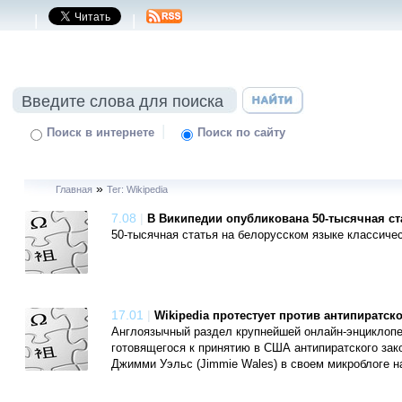
|
|
|
Поиск в интернете
Поиск по сайту
»
Главная
Тег: Wikipedia
7.08
|
В Википедии опубликована 50-тысячная ст
50-тысячная статья на белорусском языке классичес
17.01
|
Wikipedia протестует против антипиратск
Англоязычный раздел крупнейшей онлайн-энциклопеди
готовящегося к принятию в США антипиратского зако
Джимми Уэльс (Jimmie Wales) в своем микроблоге на 