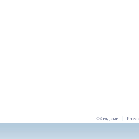
|
Об издании
Разме