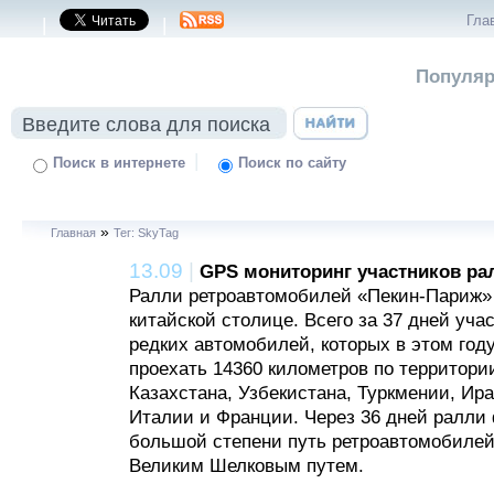
Гла
|
|
Популяр
|
Поиск в интернете
Поиск по сайту
»
Главная
Тег: SkyTag
13.09
|
GPS мониторинг участников ра
Ралли ретроавтомобилей «Пекин-Париж» 
китайской столице. Всего за 37 дней уча
редких автомобилей, которых в этом год
проехать 14360 километров по территори
Казахстана, Узбекистана, Туркмении, Ира
Италии и Франции. Через 36 дней ралли
большой степени путь ретроавтомобилей
Великим Шелковым путем.