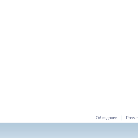
|
Об издании
Разме