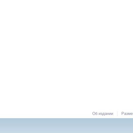
|
Об издании
Разме