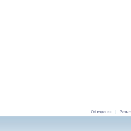
|
Об издании
Разме