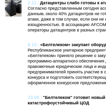
2.11
|
Датацентры слабо готовы к ат
Согласно представленным сегодня а
данным, около 40% датацентров не го
атаки, даже в том случае, если они не
изощренностью. В ассоциацию AFCOM
операторы датацентров в разных стра
8.10
|
«Белтелеком» закупает обору
Республиканское унитарное предприят
«Белтелеком» приняло решение о заку
программно-аппаратного обеспечения
правомочные юридические лица и ин
предпринимателей принять участие в 
конкурса и подготовить соответствую
оформленное конкурсное предложени
23.09
|
"Белтелеком" готовит новый
катастрофоустойчивый ЦОД