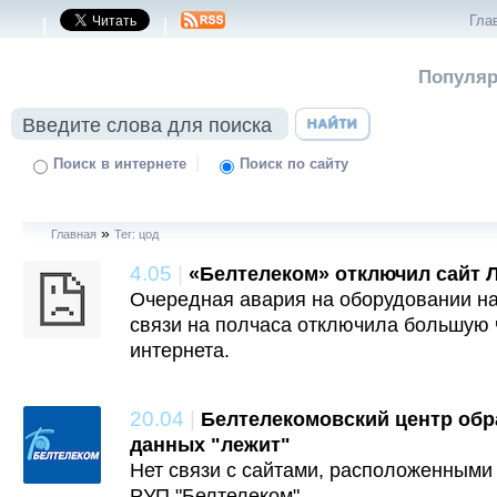
Гла
|
|
Популяр
|
Поиск в интернете
Поиск по сайту
»
Главная
Тег: цод
4.05
|
«Белтелеком» отключил сайт 
Очередная авария на оборудовании н
связи на полчаса отключила большую 
интернета.
20.04
|
Белтелекомовский центр обр
данных "лежит"
Нет связи с сайтами, расположенными
РУП "Белтелеком".