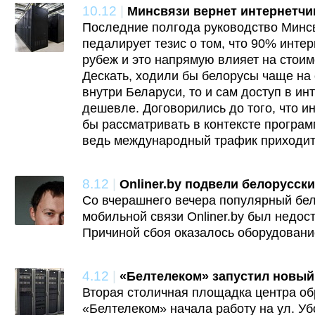
10.12
|
Минсвязи вернет интернетчи
Последние полгода руководство Минсв
педалирует тезис о том, что 90% интер
рубеж и это напрямую влияет на стоимо
Дескать, ходили бы белорусы чаще на
внутри Беларуси, то и сам доступ в ин
дешевле. Договорились до того, что 
бы рассматривать в контексте програ
ведь международный трафик приходитс
8.12
|
Onliner.by подвели белорусск
Со вчерашнего вечера популярный бел
мобильной связи Onliner.by был недос
Причиной сбоя оказалось оборудовани
4.12
|
«Белтелеком» запустил новый
Вторая столичная площадка центра об
«Белтелеком» начала работу на ул. Убо