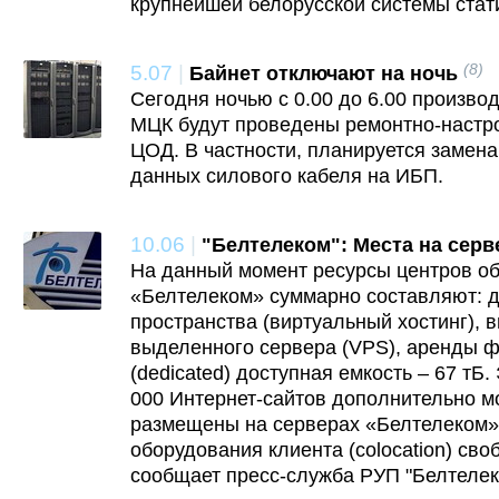
крупнейшей белорусской системы стати
5.07
|
(8)
Байнет отключают на ночь
Сегодня ночью с 0.00 до 6.00 произво
МЦК будут проведены ремонтно-настро
ЦОД. В частности, планируется замена
данных силового кабеля на ИБП.
10.06
|
"Белтелеком": Места на серв
На данный момент ресурсы центров о
«Белтелеком» суммарно составляют: 
пространства (виртуальный хостинг), 
выделенного сервера (VPS), аренды ф
(dedicated) доступная емкость – 67 тБ.
000 Интернет-сайтов дополнительно мо
размещены на серверах «Белтелеком»
оборудования клиента (colocation) св
сообщает пресс-служба РУП "Белтелек