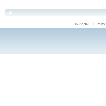
|
Об издании
Разме