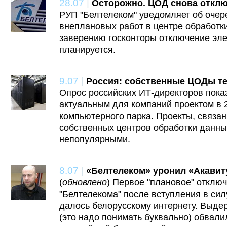
28.07
|
Осторожно. ЦОД снова отклю
РУП "Белтелеком" уведомляет об оче
внеплановых работ в центре обработк
заверению госконторы отключение эле
планируется.
9.07
|
Россия: собственные ЦОДы т
Опрос российских ИТ-директоров пока
актуальным для компаний проектом в 2
компьютерного парка. Проекты, связа
собственных центров обработки данны
непопулярными.
8.07
|
«Белтелеком» уронил «Акавит
(
обновлено
) Первое "плановое" отклю
"Белтелекома" после вступления в сил
далось белорусскому интернету. Выдер
(это надо понимать буквально) обвали